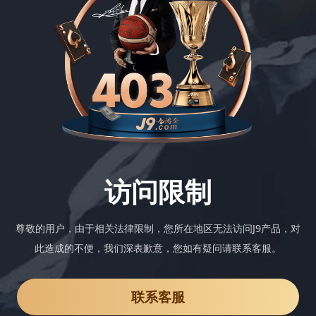
访问限制
尊敬的用户，由于相关法律限制，您所在地区无法访问J9产品，对
此造成的不便，我们深表歉意，您如有疑问请联系客服。
联系客服