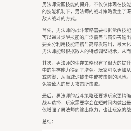
男法师觉醒技能的提升，不仅仅体现在技能
的技能机制下，男法师的战斗策略发生了深
敌人战斗的方式。
首先，男法师的战斗策略需要根据觉醒技能
可以通过觉醒技能的广泛覆盖与高伤害输出
要充分利用技能连携与高爆发输出，最大化
男法师能够根据敌人的特点调整战术，从而
其次，男法师的生存策略也有了很大的提升
中的生存能力得到了增强。玩家可以更加从
或防御，从而减少被击中或被击倒的风险。
免被敌人的集火攻击所击败。
最后，男法师的战斗策略还要求玩家更精确
战斗选择，玩家需要学会在短时间内做出最
仅增强了男法师的输出能力，也让玩家的战
总结：