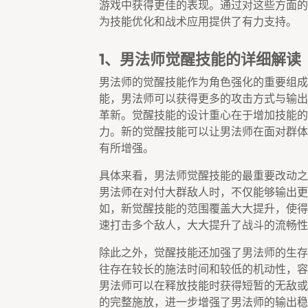
游戏中获得更佳的表现。通过对这些方面的
为技能优化和战术应用提供了有力支持。
1、男法师觉醒技能的详细解读
男法师的觉醒技能作为角色强化的重要组成
能，男法师可以获得更多的攻击方式与输出
革新。觉醒技能的设计重心在于增加技能的
力。新的觉醒技能可以让男法师在面对群体
有所增强。
具体来看，男法师觉醒技能的最重要改动之
男法师在对付大群敌人时，不仅能够输出更
如，新觉醒技能的范围覆盖大大提升，使得
速打击多个敌人，大大提升了战斗的流畅性
除此之外，觉醒技能还加强了男法师的生存
往存在较长的施法时间和较低的机动性，容
男法师可以在释放技能时获得短暂的无敌或
的完整施放，进一步增强了男法师的输出稳