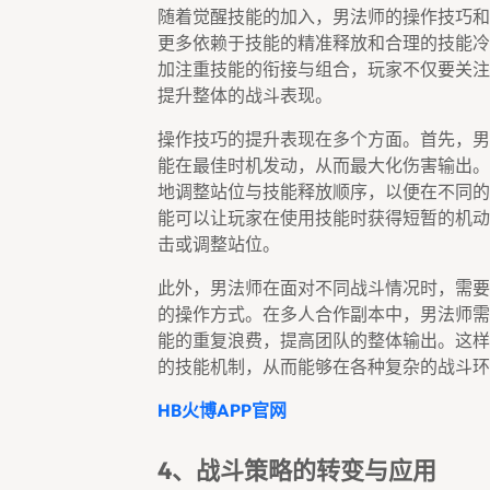
随着觉醒技能的加入，男法师的操作技巧和
更多依赖于技能的精准释放和合理的技能冷
加注重技能的衔接与组合，玩家不仅要关注
提升整体的战斗表现。
操作技巧的提升表现在多个方面。首先，男
能在最佳时机发动，从而最大化伤害输出。
地调整站位与技能释放顺序，以便在不同的
能可以让玩家在使用技能时获得短暂的机动
击或调整站位。
此外，男法师在面对不同战斗情况时，需要
的操作方式。在多人合作副本中，男法师需
能的重复浪费，提高团队的整体输出。这样
的技能机制，从而能够在各种复杂的战斗环
HB火博APP官网
4、战斗策略的转变与应用