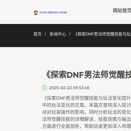
网站首
首页
新闻中心
《探索DNF男法师觉醒技能与
《探索DNF男法师觉醒
2025-02-22 09:53:45
《探索DNF男法师觉醒技能与玩法变化提
中的玩法变化的文章。本篇文章将深入探讨
动对玩家操作的影响，同时分析玩法的变化
法师觉醒技能的详细解读、技能连携与输出
方面进行全面剖析，帮助玩家更加深入地理