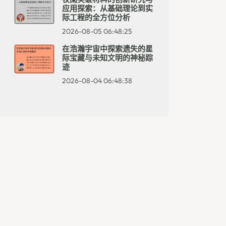
应用探索：从基础理论到实
际工程的全方位分析
2026-08-05 06:48:25
在浩瀚宇宙中探索遗失的星
际宝藏与未知文明的神秘踪
迹
2026-08-04 06:48:38