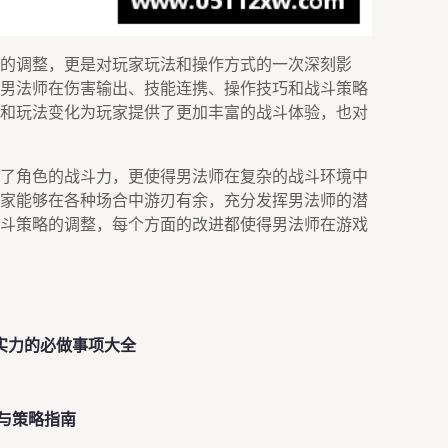
的调整，更是对玩家玩法和操作方式的一次深刻影
男法师在伤害输出、技能连携、操作技巧和战斗策略
和玩法变化为玩家提供了更加丰富的战斗体验，也对
了角色的战斗力，更使得男法师在复杂的战斗环境中
家能够在各种场合中游刃有余，充分发挥男法师的潜
斗策略的调整，每个方面的改进都使得男法师在游戏
实力的必做事项大全
与策略指南