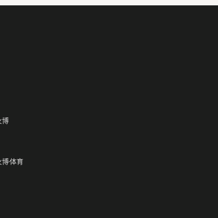
火博
火博·体育