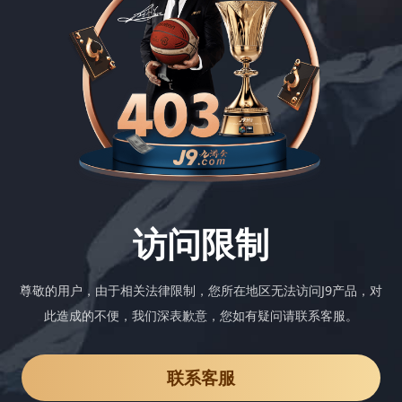
访问限制
尊敬的用户，由于相关法律限制，您所在地区无法访问J9产品，对
此造成的不便，我们深表歉意，您如有疑问请联系客服。
联系客服